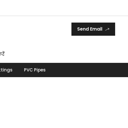
Send Email
रें
ttings
PVC Pipes